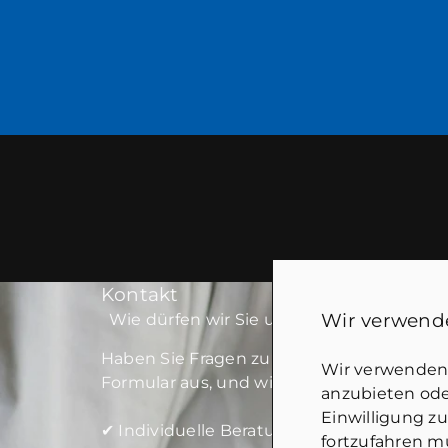
Kontakt
Wir verwende
Wie dürfen wir Sie unterstützen?
Haben Sie Fragen zu unseren Angeboten od
Wir verwenden 
Formular aus, und wir melden uns schnell
anzubieten oder
Einwilligung z
✔ Individuelle Beratung
fortzufahren mü