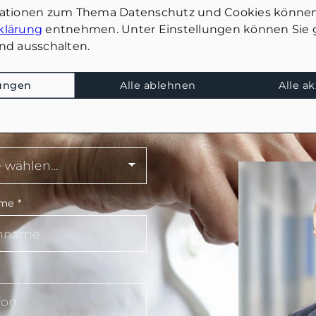
mationen zum Thema Datenschutz und Cookies können
klärung
entnehmen. Unter Einstellungen können Sie g
nd ausschalten.
n – wir freuen uns auf Ihre Nachricht!
lungen
Alle ablehnen
Alle a
ame
*