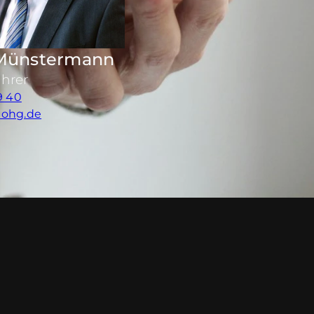
Münstermann
ührer
9 40
ohg.de