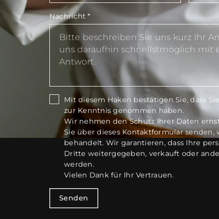
Nachricht
*
Mit diesem Haken bestätigen Sie, dass Si
zur Kenntnis genommen haben.
Wir nehmen den Schutz Ihrer Daten ernst.
Sie über dieses Kontaktformular senden, 
behandelt. Wir garantieren, dass Ihre per
Dritte weitergegeben, verkauft oder and
werden.
Vielen Dank für Ihr Vertrauen.
Senden