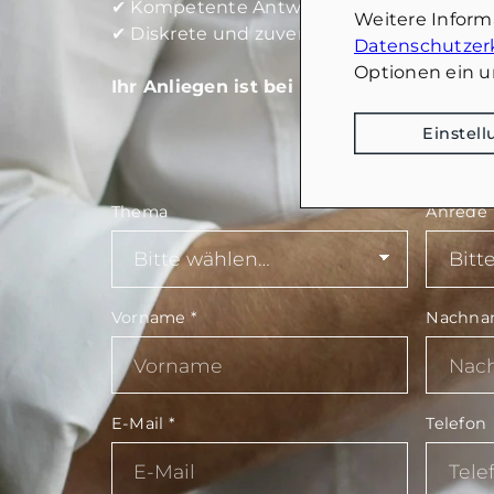
✔ Kompetente Antworten auf Ihre Fragen
Weitere Infor
✔ Diskrete und zuverlässige Abwicklung
Datenschutzer
Optionen ein u
Ihr Anliegen ist bei uns in besten Hände
Einstel
Thema
Anrede
Vorname
*
Nachn
E-Mail
*
Telefon