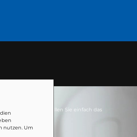
erne für Sie da! Füllen Sie einfach das
edien
geben
in nutzen. Um