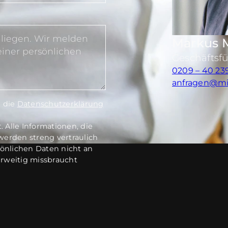
Markus 
Geschäftsf
0209 – 40 23
anfragen@mi
e die
Datenschutzerklärung
 Alle Informationen, die
werden streng vertraulich
sönlichen Daten nicht an
erweitig missbraucht