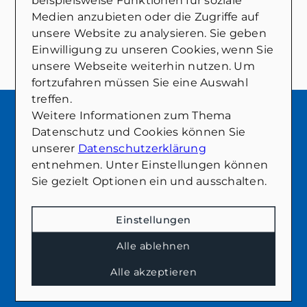
beispielsweise Funktionen für soziale
Medien anzubieten oder die Zugriffe auf
unsere Website zu analysieren. Sie geben
«
‹
›
»
1
2
3
Einwilligung zu unseren Cookies, wenn Sie
unsere Webseite weiterhin nutzen. Um
fortzufahren müssen Sie eine Auswahl
treffen.
Weitere Informationen zum Thema
Was sagen unsere Kunden
Datenschutz und Cookies können Sie
unserer
Datenschutzerklärung
Zufriedene Kunden sind unser größtes Lob!
entnehmen. Unter Einstellungen können
Hier finden Sie Bewertungen unserer Kunden
Sie gezielt Optionen ein und ausschalten.
und unsere Auszeichnungen. Lassen Sie sich
von Ihren positiven Stimmen überzeugen
und erfahren Sie mehr über unsere
Einstellungen
Leistungen aus erster Hand.
Alle ablehnen
Alle akzeptieren
Alle ansehen