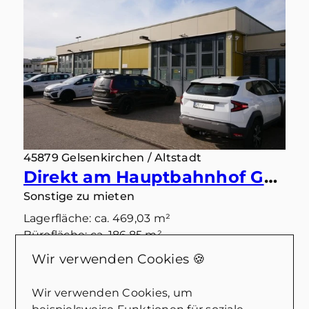
45879 Gelsenkirchen / Altstadt
Direkt am Hauptbahnhof GE! 745 m³ große Büro- u. Lagerfläche (ehem. Werkstatt) zu vermieten
Sonstige zu mieten
Lagerfläche: ca. 469,03 m²
Bürofläche: ca. 186,85 m²
Zimmer: 9
Wir verwenden Cookies 🍪
Kaltmiete: 4.470,66 €
Wir verwenden Cookies, um
Mehr erfahren