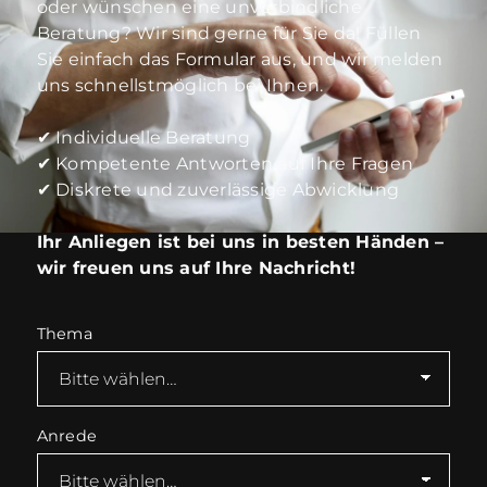
oder wünschen eine unverbindliche
Beratung? Wir sind gerne für Sie da! Füllen
Sie einfach das Formular aus, und wir melden
uns schnellstmöglich bei Ihnen.
✔ Individuelle Beratung
✔ Kompetente Antworten auf Ihre Fragen
✔ Diskrete und zuverlässige Abwicklung
Ihr Anliegen ist bei uns in besten Händen –
wir freuen uns auf Ihre Nachricht!
Thema
Anrede